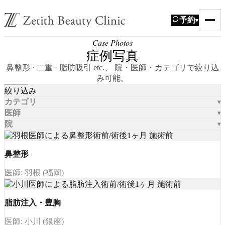
予約
▾
Case Photos
症例写真
鼻整形 · 二重 · 脂肪吸引 etc.、 院・医師・カテゴリで絞り込
み可能。
絞り込み
カテゴリ
医師
院
鼻整形
医師: 羽根 (福岡)
脂肪注入・豊胸
医師: 小川 (銀座)