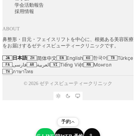
学会活動報告
採用情報
ABOUT
鼻整形・目元・フェイスリフトを中心に、根拠ある美容医療
をお届けするゼティスビューティークリニックです。
日本語
한국어
English
Türkçe
简体中文
JA
ZH
EN
KO
TR
فارسی
العربية
Tiếng Việt
Монгол
FA
AR
VI
MN
ภาษาไทย
TH
© 2026 ゼティスビューティークリニック
予約