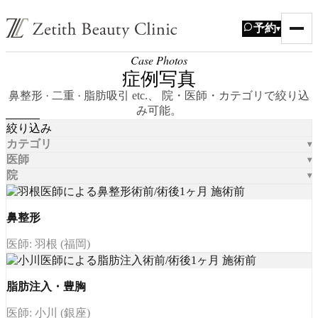
予約
▾
Case Photos
症例写真
鼻整形 · 二重 · 脂肪吸引 etc.、 院・医師・カテゴリで絞り込
み可能。
絞り込み
カテゴリ
医師
院
鼻整形
医師: 羽根 (福岡)
脂肪注入・豊胸
医師: 小川 (銀座)