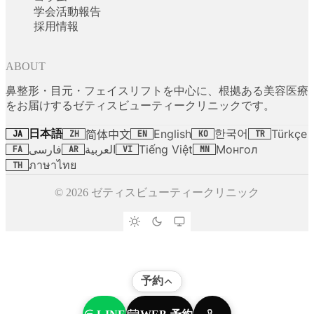
学会活動報告
採用情報
ABOUT
鼻整形・目元・フェイスリフトを中心に、根拠ある美容医療
をお届けするゼティスビューティークリニックです。
日本語
한국어
English
Türkçe
简体中文
JA
ZH
EN
KO
TR
فارسی
العربية
Tiếng Việt
Монгол
FA
AR
VI
MN
ภาษาไทย
TH
© 2026 ゼティスビューティークリニック
予約