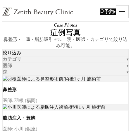
予約
▾
Case Photos
症例写真
鼻整形 · 二重 · 脂肪吸引 etc.、 院・医師・カテゴリで絞り込
み可能。
絞り込み
カテゴリ
医師
院
鼻整形
医師: 羽根 (福岡)
脂肪注入・豊胸
医師: 小川 (銀座)