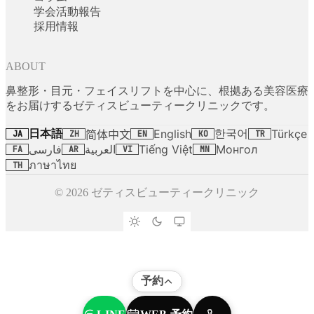
学会活動報告
採用情報
ABOUT
鼻整形・目元・フェイスリフトを中心に、根拠ある美容医療
をお届けするゼティスビューティークリニックです。
日本語
한국어
English
Türkçe
简体中文
JA
ZH
EN
KO
TR
فارسی
العربية
Tiếng Việt
Монгол
FA
AR
VI
MN
ภาษาไทย
TH
© 2026 ゼティスビューティークリニック
予約