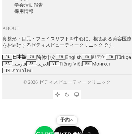
学会活動報告
採用情報
ABOUT
鼻整形・目元・フェイスリフトを中心に、根拠ある美容医療
をお届けするゼティスビューティークリニックです。
日本語
한국어
English
Türkçe
简体中文
JA
ZH
EN
KO
TR
فارسی
العربية
Tiếng Việt
Монгол
FA
AR
VI
MN
ภาษาไทย
TH
© 2026 ゼティスビューティークリニック
予約