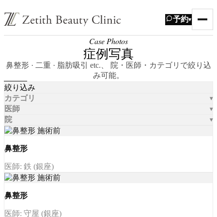
予約
▾
Case Photos
症例写真
鼻整形 · 二重 · 脂肪吸引 etc.、 院・医師・カテゴリで絞り込
み可能。
絞り込み
カテゴリ
医師
院
鼻整形
医師: 鉄 (銀座)
鼻整形
医師: 守屋 (銀座)