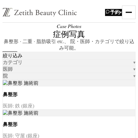
予約
▾
Case Photos
症例写真
鼻整形 · 二重 · 脂肪吸引 etc.、 院・医師・カテゴリで絞り込
み可能。
絞り込み
カテゴリ
医師
院
鼻整形
医師: 鉄 (銀座)
鼻整形
医師: 守屋 (銀座)