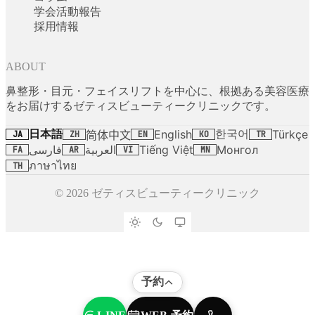
学会活動報告
採用情報
ABOUT
鼻整形・目元・フェイスリフトを中心に、根拠ある美容医療
をお届けするゼティスビューティークリニックです。
日本語
한국어
English
Türkçe
简体中文
JA
ZH
EN
KO
TR
فارسی
العربية
Tiếng Việt
Монгол
FA
AR
VI
MN
ภาษาไทย
TH
© 2026 ゼティスビューティークリニック
予約