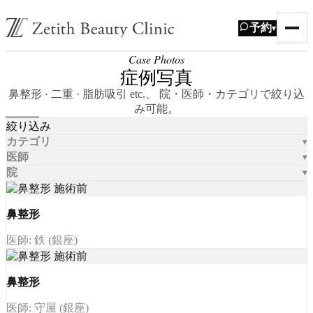
予約
▾
Case Photos
症例写真
鼻整形 · 二重 · 脂肪吸引 etc.、 院・医師・カテゴリで絞り込
み可能。
絞り込み
カテゴリ
医師
院
鼻整形
医師: 鉄 (銀座)
鼻整形
医師: 守屋 (銀座)