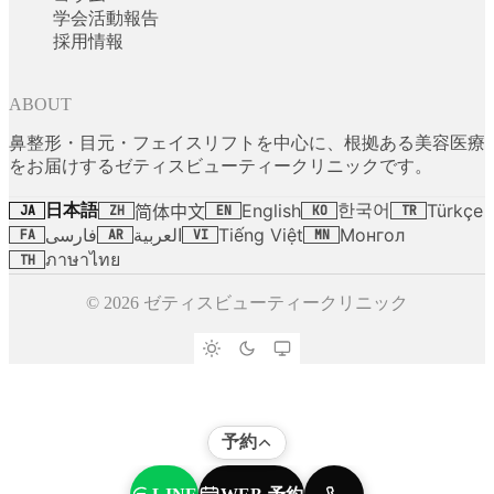
学会活動報告
採用情報
ABOUT
鼻整形・目元・フェイスリフトを中心に、根拠ある美容医療
をお届けするゼティスビューティークリニックです。
日本語
한국어
English
Türkçe
简体中文
JA
ZH
EN
KO
TR
فارسی
العربية
Tiếng Việt
Монгол
FA
AR
VI
MN
ภาษาไทย
TH
© 2026 ゼティスビューティークリニック
予約