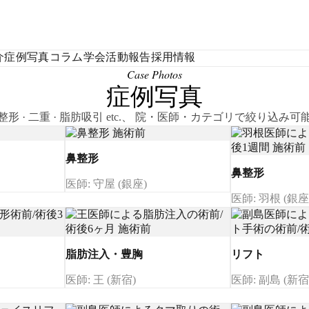
介
症例写真
コラム
学会活動報告
採用情報
Case Photos
症例写真
整形 · 二重 · 脂肪吸引 etc.、 院・医師・カテゴリで絞り込み可
鼻整形
鼻整形
医師: 守屋 (銀座)
医師: 羽根 (銀座
脂肪注入・豊胸
リフト
医師: 王 (新宿)
医師: 副島 (新宿