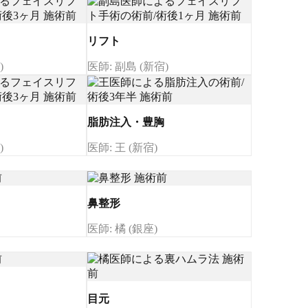
リフト
)
医師: 副島 (新宿)
脂肪注入・豊胸
)
医師: 王 (新宿)
鼻整形
医師: 橘 (銀座)
目元