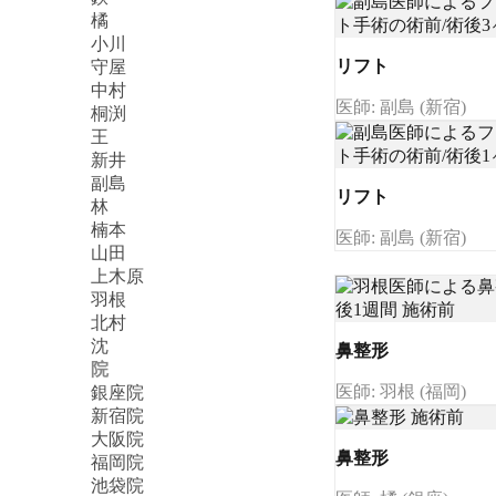
橘
小川
リフト
守屋
中村
医師: 副島 (新宿)
桐渕
王
新井
副島
リフト
林
楠本
医師: 副島 (新宿)
山田
上木原
羽根
北村
沈
鼻整形
院
医師: 羽根 (福岡)
銀座院
新宿院
大阪院
鼻整形
福岡院
池袋院