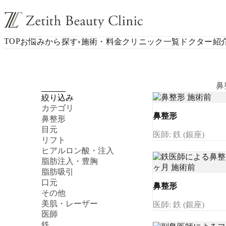
TOP
お悩みから探す
施術・料金
クリニック一覧
ドクター紹
▾
鼻
絞り込み
カテゴリ
鼻整形
鼻整形
目元
医師: 鉄 (銀座)
リフト
ヒアルロン酸・注入
脂肪注入・豊胸
脂肪吸引
口元
鼻整形
その他
美肌・レーザー
医師: 鉄 (銀座)
医師
鉄