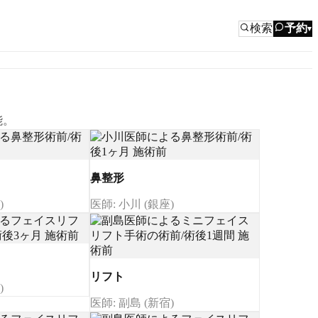
検索
予約
▾
能。
鼻整形
)
医師: 小川 (銀座)
リフト
)
医師: 副島 (新宿)