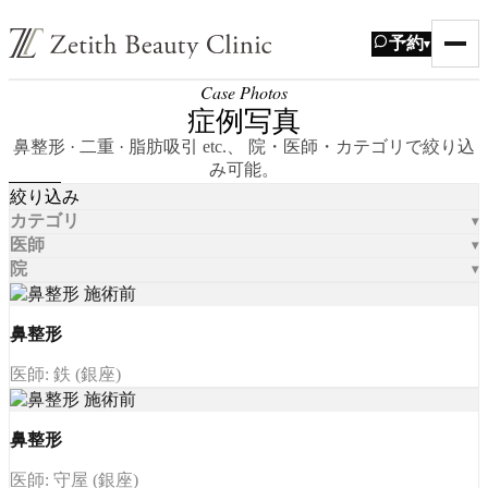
予約
▾
Case Photos
症例写真
鼻整形 · 二重 · 脂肪吸引 etc.、 院・医師・カテゴリで絞り込
み可能。
絞り込み
カテゴリ
医師
院
鼻整形
医師: 鉄 (銀座)
鼻整形
医師: 守屋 (銀座)