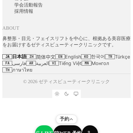
学会活動報告
採用情報
ABOUT
鼻整形・目元・フェイスリフトを中心に、根拠ある美容医療
をお届けするゼティスビューティークリニックです。
日本語
한국어
English
Türkçe
简体中文
JA
ZH
EN
KO
TR
فارسی
العربية
Tiếng Việt
Монгол
FA
AR
VI
MN
ภาษาไทย
TH
© 2026 ゼティスビューティークリニック
予約