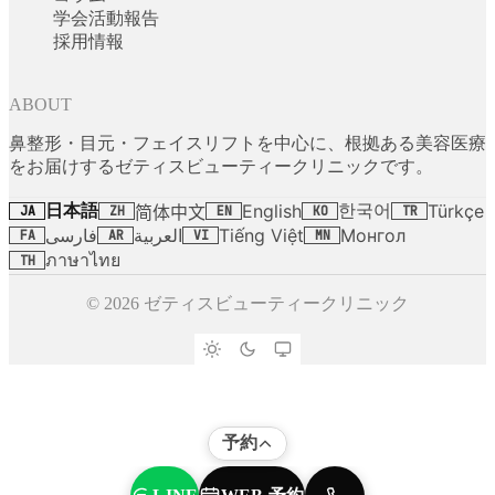
学会活動報告
採用情報
ABOUT
鼻整形・目元・フェイスリフトを中心に、根拠ある美容医療
をお届けするゼティスビューティークリニックです。
日本語
한국어
English
Türkçe
简体中文
JA
ZH
EN
KO
TR
فارسی
العربية
Tiếng Việt
Монгол
FA
AR
VI
MN
ภาษาไทย
TH
© 2026 ゼティスビューティークリニック
予約