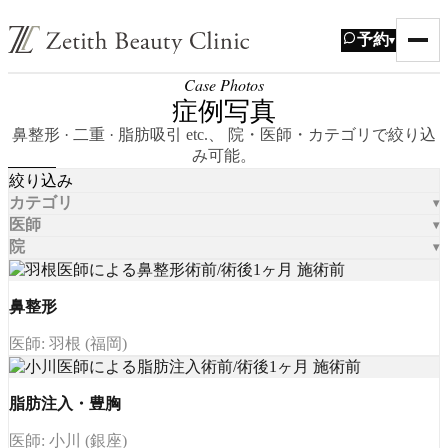
予約
▾
Case Photos
症例写真
鼻整形 · 二重 · 脂肪吸引 etc.、 院・医師・カテゴリで絞り込
み可能。
絞り込み
カテゴリ
医師
院
鼻整形
医師: 羽根 (福岡)
脂肪注入・豊胸
医師: 小川 (銀座)