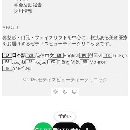
学会活動報告
採用情報
ABOUT
鼻整形・目元・フェイスリフトを中心に、根拠ある美容医療
をお届けするゼティスビューティークリニックです。
日本語
한국어
English
Türkçe
简体中文
JA
ZH
EN
KO
TR
فارسی
العربية
Tiếng Việt
Монгол
FA
AR
VI
MN
ภาษาไทย
TH
© 2026 ゼティスビューティークリニック
予約