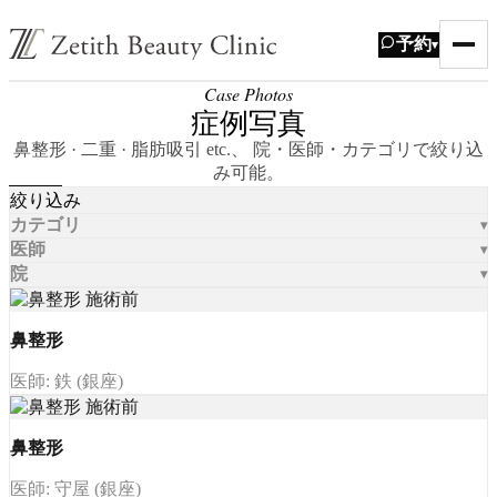
予約
▾
Case Photos
症例写真
鼻整形 · 二重 · 脂肪吸引 etc.、 院・医師・カテゴリで絞り込
み可能。
絞り込み
カテゴリ
医師
院
鼻整形
医師: 鉄 (銀座)
鼻整形
医師: 守屋 (銀座)