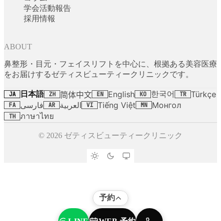
学会活動報告
採用情報
ABOUT
鼻整形・目元・フェイスリフトを中心に、根拠ある美容医療
をお届けするゼティスビューティークリニックです。
日本語
한국어
English
Türkçe
简体中文
JA
ZH
EN
KO
TR
فارسی
العربية
Tiếng Việt
Монгол
FA
AR
VI
MN
ภาษาไทย
TH
© 2026 ゼティスビューティークリニック
予約