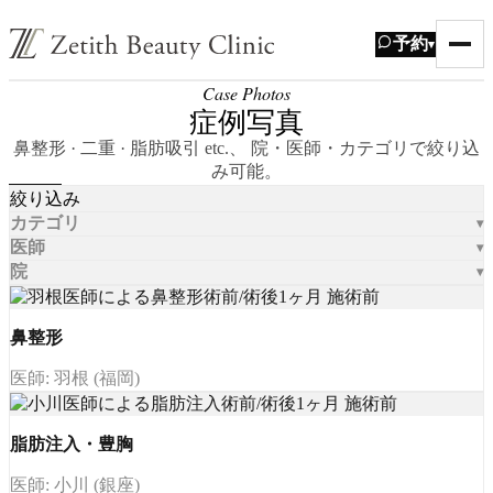
予約
▾
Case Photos
症例写真
鼻整形 · 二重 · 脂肪吸引 etc.、 院・医師・カテゴリで絞り込
み可能。
絞り込み
カテゴリ
医師
院
鼻整形
医師: 羽根 (福岡)
脂肪注入・豊胸
医師: 小川 (銀座)