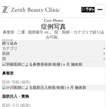
予約
▾
Case Photos
症例写真
鼻整形 · 二重 · 脂肪吸引 etc.、 院・医師・カテゴリで絞り込
み可能。
絞り込み
カテゴリ
医師
院
鼻整形
医師: 羽根 (福岡)
脂肪注入・豊胸
医師: 小川 (銀座)