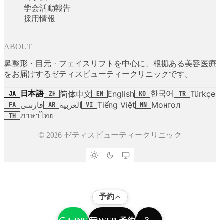
学会活動報告
採用情報
ABOUT
鼻整形・目元・フェイスリフトを中心に、根拠ある美容医療
をお届けするゼティスビューティークリニックです。
日本語
한국어
English
Türkçe
简体中文
JA
ZH
EN
KO
TR
فارسی
العربية
Tiếng Việt
Монгол
FA
AR
VI
MN
ภาษาไทย
TH
© 2026 ゼティスビューティークリニック
予約