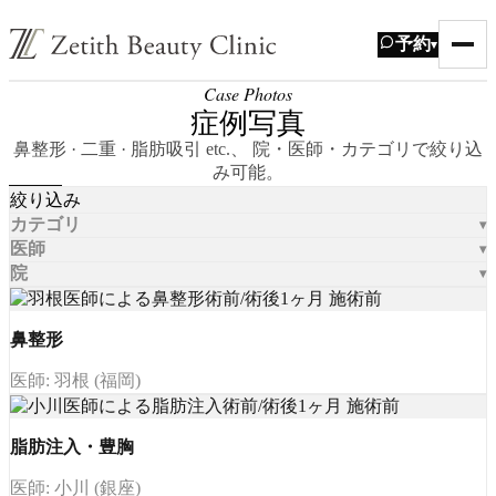
予約
▾
Case Photos
症例写真
鼻整形 · 二重 · 脂肪吸引 etc.、 院・医師・カテゴリで絞り込
み可能。
絞り込み
カテゴリ
医師
院
鼻整形
医師: 羽根 (福岡)
脂肪注入・豊胸
医師: 小川 (銀座)