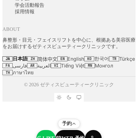
学会活動報告
採用情報
ABOUT
鼻整形・目元・フェイスリフトを中心に、根拠ある美容医療
をお届けするゼティスビューティークリニックです。
日本語
한국어
English
Türkçe
简体中文
JA
ZH
EN
KO
TR
فارسی
العربية
Tiếng Việt
Монгол
FA
AR
VI
MN
ภาษาไทย
TH
© 2026 ゼティスビューティークリニック
予約