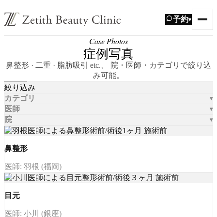
予約
▾
Case Photos
症例写真
鼻整形 · 二重 · 脂肪吸引 etc.、 院・医師・カテゴリで絞り込
み可能。
絞り込み
カテゴリ
医師
院
鼻整形
医師: 羽根 (福岡)
目元
医師: 小川 (銀座)