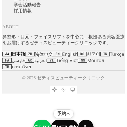
学会活動報告
採用情報
ABOUT
鼻整形・目元・フェイスリフトを中心に、根拠ある美容医療
をお届けするゼティスビューティークリニックです。
日本語
한국어
English
Türkçe
简体中文
JA
ZH
EN
KO
TR
فارسی
العربية
Tiếng Việt
Монгол
FA
AR
VI
MN
ภาษาไทย
TH
© 2026 ゼティスビューティークリニック
予約