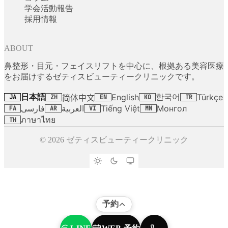
学会活動報告
採用情報
ABOUT
鼻整形・目元・フェイスリフトを中心に、根拠ある美容医療
をお届けするゼティスビューティークリニックです。
日本語
한국어
English
Türkçe
简体中文
JA
ZH
EN
KO
TR
فارسی
العربية
Tiếng Việt
Монгол
FA
AR
VI
MN
ภาษาไทย
TH
© 2026 ゼティスビューティークリニック
予約