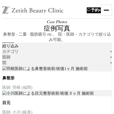
予約
▾
Case Photos
症例写真
鼻整形 · 二重 · 脂肪吸引 etc.、 院・医師・カテゴリで絞り込
み可能。
絞り込み
カテゴリ
医師
院
鼻整形
医師: 羽根 (福岡)
目元
医師: 小川 (銀座)