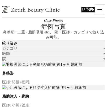
予約
▾
Case Photos
症例写真
鼻整形 · 二重 · 脂肪吸引 etc.、 院・医師・カテゴリで絞り込
み可能。
絞り込み
カテゴリ
医師
院
鼻整形
医師: 羽根 (福岡)
脂肪注入・豊胸
医師: 小川 (銀座)