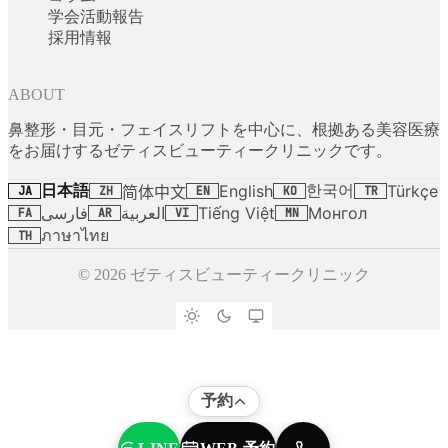
学会活動報告
採用情報
ABOUT
鼻整形・目元・フェイスリフトを中心に、根拠ある美容医療
をお届けするゼティスビューティークリニックです。
日本語
한국어
English
Türkçe
简体中文
JA
ZH
EN
KO
TR
فارسی
العربية
Tiếng Việt
Монгол
FA
AR
VI
MN
ภาษาไทย
TH
© 2026 ゼティスビューティークリニック
予約