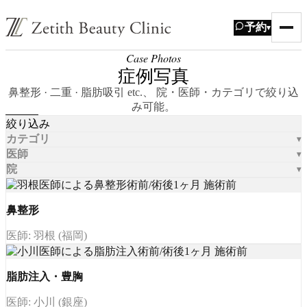
予約
▾
Case Photos
症例写真
鼻整形 · 二重 · 脂肪吸引 etc.、 院・医師・カテゴリで絞り込
み可能。
絞り込み
カテゴリ
医師
院
鼻整形
医師: 羽根 (福岡)
脂肪注入・豊胸
医師: 小川 (銀座)