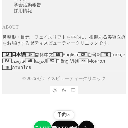
学会活動報告
採用情報
ABOUT
鼻整形・目元・フェイスリフトを中心に、根拠ある美容医療
をお届けするゼティスビューティークリニックです。
日本語
한국어
English
Türkçe
简体中文
JA
ZH
EN
KO
TR
فارسی
العربية
Tiếng Việt
Монгол
FA
AR
VI
MN
ภาษาไทย
TH
© 2026 ゼティスビューティークリニック
予約