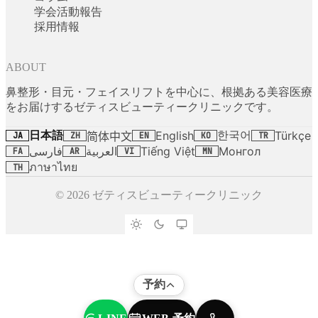
学会活動報告
採用情報
ABOUT
鼻整形・目元・フェイスリフトを中心に、根拠ある美容医療
をお届けするゼティスビューティークリニックです。
日本語
한국어
English
Türkçe
简体中文
JA
ZH
EN
KO
TR
فارسی
العربية
Tiếng Việt
Монгол
FA
AR
VI
MN
ภาษาไทย
TH
© 2026 ゼティスビューティークリニック
予約