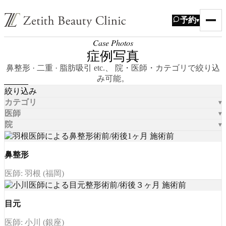
予約
▾
Case Photos
症例写真
鼻整形 · 二重 · 脂肪吸引 etc.、 院・医師・カテゴリで絞り込
み可能。
絞り込み
カテゴリ
医師
院
鼻整形
医師: 羽根 (福岡)
目元
医師: 小川 (銀座)