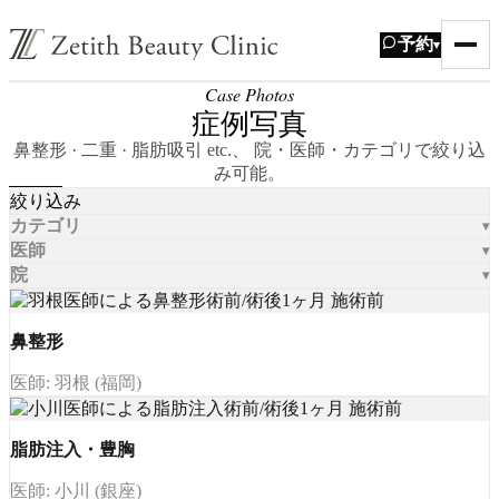
予約
▾
Case Photos
症例写真
鼻整形 · 二重 · 脂肪吸引 etc.、 院・医師・カテゴリで絞り込
み可能。
絞り込み
カテゴリ
医師
院
鼻整形
医師: 羽根 (福岡)
脂肪注入・豊胸
医師: 小川 (銀座)