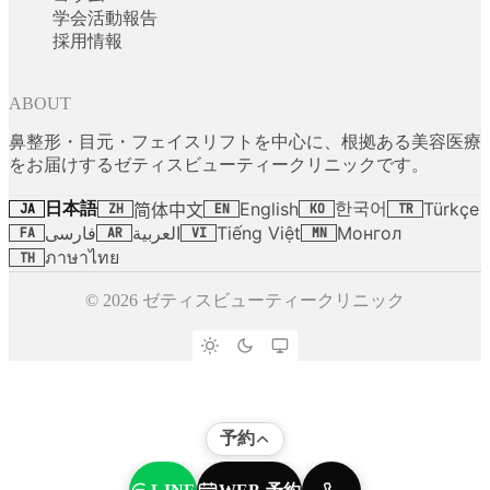
学会活動報告
採用情報
ABOUT
鼻整形・目元・フェイスリフトを中心に、根拠ある美容医療
をお届けするゼティスビューティークリニックです。
日本語
한국어
English
Türkçe
简体中文
JA
ZH
EN
KO
TR
فارسی
العربية
Tiếng Việt
Монгол
FA
AR
VI
MN
ภาษาไทย
TH
© 2026 ゼティスビューティークリニック
予約