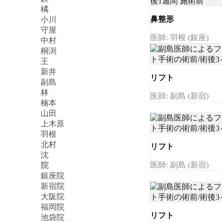
橘
鼻整形
小川
守屋
医師: 羽根 (銀座)
中村
桐渕
王
新井
リフト
副島
林
医師: 副島 (新宿)
楠本
山田
上木原
羽根
北村
リフト
沈
医師: 副島 (新宿)
院
銀座院
新宿院
大阪院
福岡院
リフト
池袋院