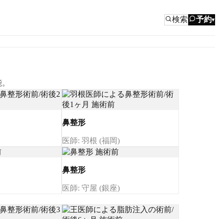
検索
予約
▾
能。
鼻整形
医師: 羽根 (福岡)
鼻整形
医師: 守屋 (銀座)