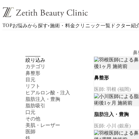
TOP
お悩みから探す
施術・料金
クリニック一覧
ドクター紹
▾
鼻
絞り込み
カテゴリ
鼻整形
鼻整形
目元
リフト
医師: 羽根 (福岡)
ヒアルロン酸・注入
脂肪注入・豊胸
脂肪吸引
口元
脂肪注入・豊胸
その他
美肌・レーザー
医師: 小川 (銀座)
医師
鉄