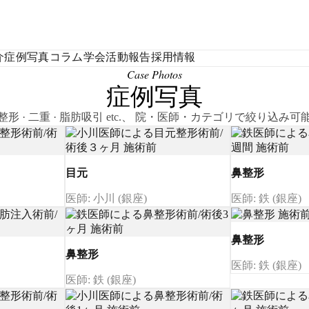
介
症例写真
コラム
学会活動報告
採用情報
Case Photos
症例写真
整形 · 二重 · 脂肪吸引 etc.、 院・医師・カテゴリで絞り込み可
目元
鼻整形
医師: 小川 (銀座)
医師: 鉄 (銀座)
鼻整形
鼻整形
医師: 鉄 (銀座)
医師: 鉄 (銀座)