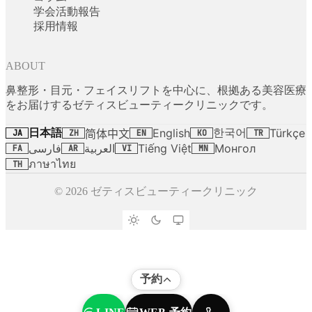
学会活動報告
採用情報
ABOUT
鼻整形・目元・フェイスリフトを中心に、根拠ある美容医療
をお届けするゼティスビューティークリニックです。
日本語
한국어
English
Türkçe
简体中文
JA
ZH
EN
KO
TR
فارسی
العربية
Tiếng Việt
Монгол
FA
AR
VI
MN
ภาษาไทย
TH
© 2026 ゼティスビューティークリニック
予約