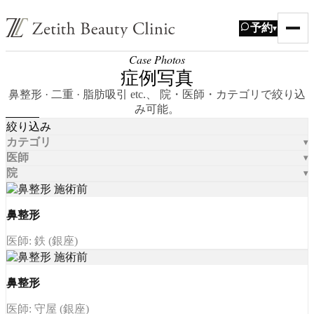
予約
▾
Case Photos
症例写真
鼻整形 · 二重 · 脂肪吸引 etc.、 院・医師・カテゴリで絞り込
み可能。
絞り込み
カテゴリ
医師
院
鼻整形
医師: 鉄 (銀座)
鼻整形
医師: 守屋 (銀座)