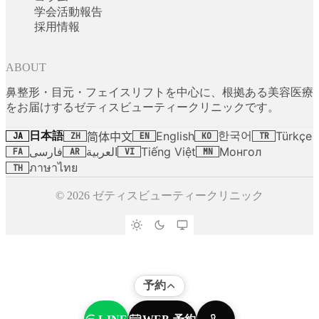
学会活動報告
採用情報
ABOUT
鼻整形・目元・フェイスリフトを中心に、根拠ある美容医療
をお届けするゼティスビューティークリニックです。
日本語
한국어
English
Türkçe
简体中文
JA
ZH
EN
KO
TR
فارسی
العربية
Tiếng Việt
Монгол
FA
AR
VI
MN
ภาษาไทย
TH
© 2026 ゼティスビューティークリニック
予約