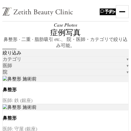
予約
▾
Case Photos
症例写真
鼻整形 · 二重 · 脂肪吸引 etc.、 院・医師・カテゴリで絞り込
み可能。
絞り込み
カテゴリ
医師
院
鼻整形
医師: 鉄 (銀座)
鼻整形
医師: 守屋 (銀座)