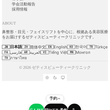
学会活動報告
採用情報
ABOUT
鼻整形・目元・フェイスリフトを中心に、根拠ある美容医療
をお届けするゼティスビューティークリニックです。
日本語
한국어
English
Türkçe
简体中文
JA
ZH
EN
KO
TR
فارسی
العربية
Tiếng Việt
Монгол
FA
AR
VI
MN
ภาษาไทย
TH
© 2026 ゼティスビューティークリニック
予約