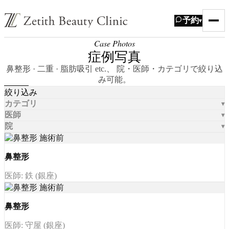
予約
▾
Case Photos
症例写真
鼻整形 · 二重 · 脂肪吸引 etc.、 院・医師・カテゴリで絞り込
み可能。
絞り込み
カテゴリ
医師
院
鼻整形
医師: 鉄 (銀座)
鼻整形
医師: 守屋 (銀座)