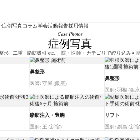
介
症例写真
コラム
学会活動報告
採用情報
Case Photos
症例写真
整形 · 二重 · 脂肪吸引 etc.、 院・医師・カテゴリで絞り込み可
鼻整形
鼻整形
医師: 守屋 (銀座)
医師: 羽根 (銀座
脂肪注入・豊胸
リフト
医師: 王 (新宿)
医師: 副島 (新宿