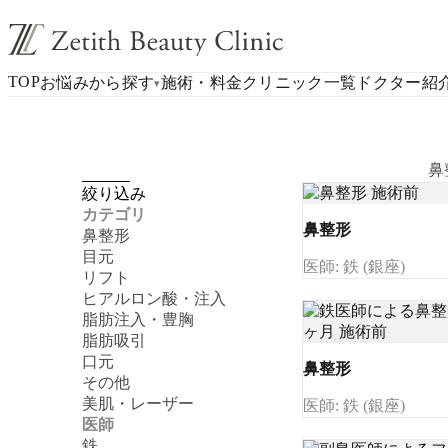
TOP
お悩みから探す
施術・料金
クリニック一覧
ドクター紹
▾
鼻
絞り込み
カテゴリ
鼻整形
鼻整形
目元
医師: 鉄 (銀座)
リフト
ヒアルロン酸・注入
脂肪注入・豊胸
脂肪吸引
口元
鼻整形
その他
美肌・レーザー
医師: 鉄 (銀座)
医師
鉄