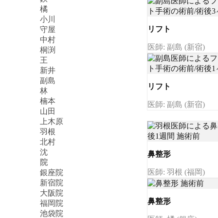
橘
小川
リフト
守屋
中村
医師: 副島 (新宿)
桐渕
王
新井
副島
リフト
林
楠本
医師: 副島 (新宿)
山田
上木原
羽根
北村
沈
鼻整形
院
医師: 羽根 (福岡)
銀座院
新宿院
大阪院
鼻整形
福岡院
池袋院