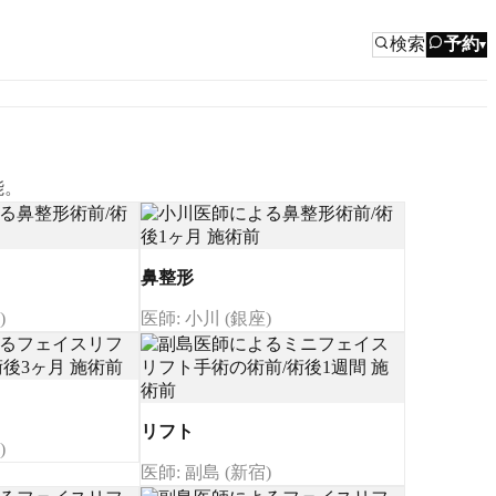
検索
予約
▾
能。
鼻整形
)
医師: 小川 (銀座)
リフト
)
医師: 副島 (新宿)