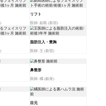
リフト
)
医師: 副島 (新宿)
脂肪注入・豊胸
)
医師: 王 (新宿)
鼻整形
医師: 橘 (銀座)
目元