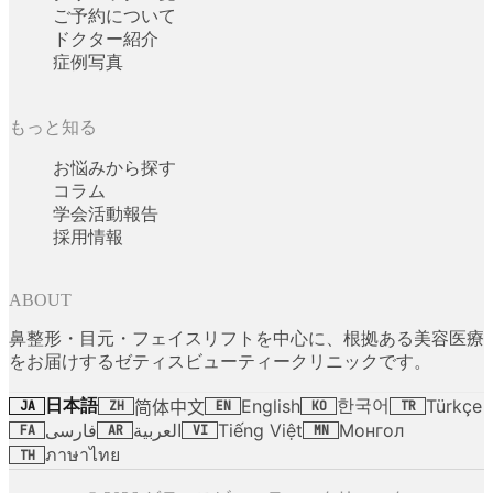
ご予約について
ドクター紹介
症例写真
もっと知る
お悩みから探す
コラム
学会活動報告
採用情報
ABOUT
鼻整形・目元・フェイスリフトを中心に、根拠ある美容医療
をお届けするゼティスビューティークリニックです。
日本語
한국어
English
Türkçe
简体中文
JA
ZH
EN
KO
TR
فارسی
العربية
Tiếng Việt
Монгол
FA
AR
VI
MN
ภาษาไทย
TH