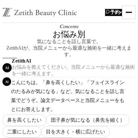
予約
▾
Concerns
お悩み別
気になることを話し言葉で。
ZetithAIが、当院メニューから最適な施術を一緒に考えま
す。
ZetithAI
お悩みを教えてください。当院メニューから最適な施術
AI
を一緒に考えます。
こんにちは。「鼻を高くしたい」「フェイスライン
AI
のたるみが気になる」など、気になることを話し言
葉でどうぞ。論文データベースと当院メニューをも
とにお答えします。
鼻を高くしたい
団子鼻が気になる（鼻先を細く）
二重にしたい
目を大きく・横に広げたい