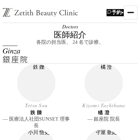
予約
▾
Doctors
医師紹介
各院の担当医、 24 名で診療。
Ginza
銀座院
Tetsu Sou
Kiyomi Tachibana
鉄 鑠
橘 澄
― 医療法人社団SUNSET 理事
― 銀座院 院長
長