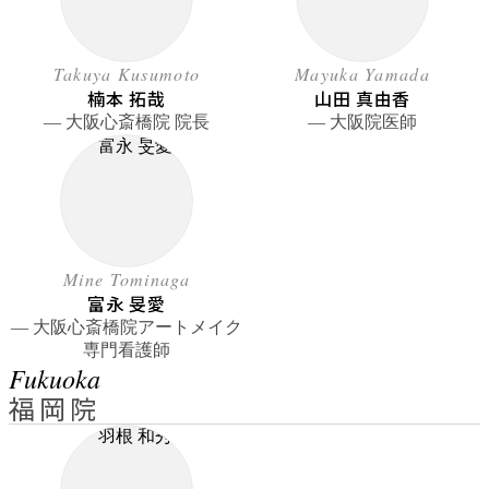
Takuya Kusumoto
Mayuka Yamada
楠本 拓哉
山田 真由香
― 大阪心斎橋院 院長
― 大阪院医師
Mine Tominaga
富永 旻愛
― 大阪心斎橋院アートメイク
専門看護師
Fukuoka
福岡院