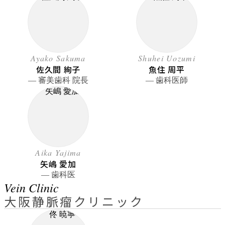
Ayako Sakuma
Shuhei Uozumi
佐久間 絢子
魚住 周平
― 審美歯科 院長
― 歯科医師
Aika Yajima
矢嶋 愛加
― 歯科医
Vein Clinic
大阪静脈瘤クリニック