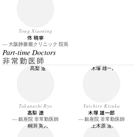
Tong Xiaoning
佟 暁寧
― 大阪静脈瘤クリニック 院長
Part-time Doctors
非常勤医師
Takanashi Ryo
Yuichiro Kizuka
髙梨 遼
木塚 雄一郎
― 銀座院 非常勤医師
― 銀座院 非常勤医師