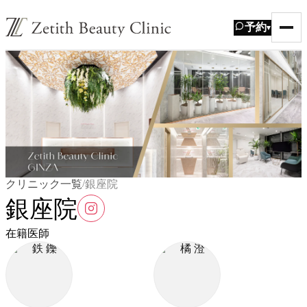
予約
▾
/
クリニック一覧
銀座院
銀座院
在籍医師