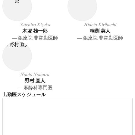
Yuichiro Kizuka
Hideto Kiribuchi
木塚 雄一郎
桐渕 英人
― 銀座院 非常勤医師
― 銀座院 非常勤医師
Naoto Nomura
野村 直人
― 麻酔科専門医
出勤医スケジュール