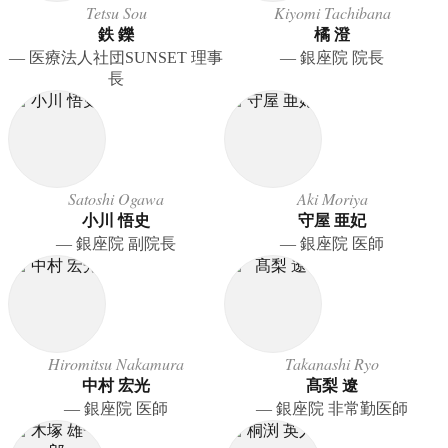
Tetsu Sou
Kiyomi Tachibana
鉄 鑠
橘 澄
― 医療法人社団SUNSET 理事
― 銀座院 院長
長
Satoshi Ogawa
Aki Moriya
小川 悟史
守屋 亜妃
― 銀座院 副院長
― 銀座院 医師
Hiromitsu Nakamura
Takanashi Ryo
中村 宏光
髙梨 遼
― 銀座院 医師
― 銀座院 非常勤医師