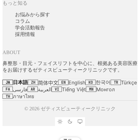
もっと知る
お悩みから探す
コラム
学会活動報告
採用情報
ABOUT
鼻整形・目元・フェイスリフトを中心に、根拠ある美容医療
をお届けするゼティスビューティークリニックです。
日本語
한국어
English
Türkçe
简体中文
JA
ZH
EN
KO
TR
فارسی
العربية
Tiếng Việt
Монгол
FA
AR
VI
MN
ภาษาไทย
TH
© 2026 ゼティスビューティークリニック