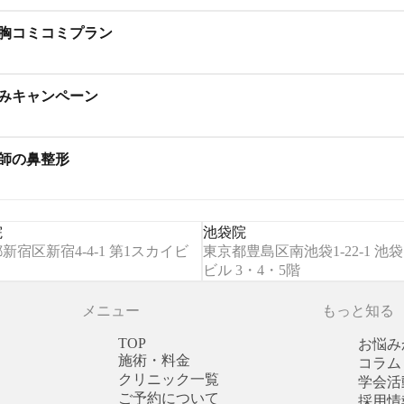
豊胸コミコミプラン
休みキャンペーン
医師の鼻整形
院
池袋院
新宿区新宿4-4-1 第1スカイビ
東京都豊島区南池袋1-22-1 池袋1
ビル 3・4・5階
メニュー
もっと知る
TOP
お悩み
施術・料金
コラム
クリニック一覧
学会活
ご予約について
採用情