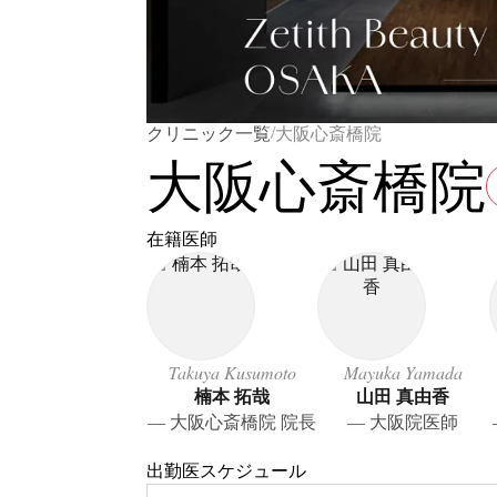
/
クリニック一覧
大阪心斎橋院
大阪心斎橋院
在籍医師
Takuya Kusumoto
Mayuka Yamada
楠本 拓哉
山田 真由香
― 大阪心斎橋院 院長
― 大阪院医師
出勤医スケジュール