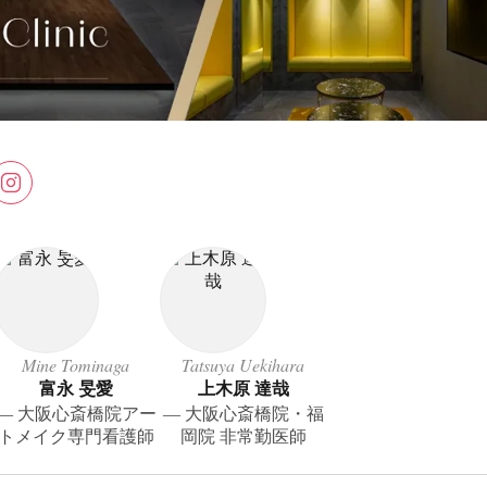
Mine Tominaga
Tatsuya Uekihara
富永 旻愛
上木原 達哉
― 大阪心斎橋院アー
― 大阪心斎橋院・福
トメイク専門看護師
岡院 非常勤医師