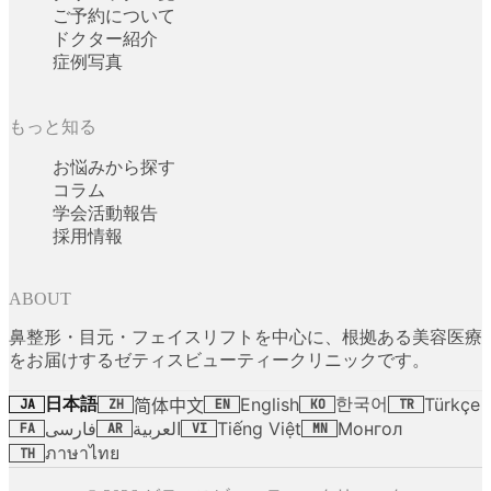
ご予約について
ドクター紹介
症例写真
もっと知る
お悩みから探す
コラム
学会活動報告
採用情報
ABOUT
鼻整形・目元・フェイスリフトを中心に、根拠ある美容医療
をお届けするゼティスビューティークリニックです。
日本語
한국어
English
Türkçe
简体中文
JA
ZH
EN
KO
TR
فارسی
العربية
Tiếng Việt
Монгол
FA
AR
VI
MN
ภาษาไทย
TH