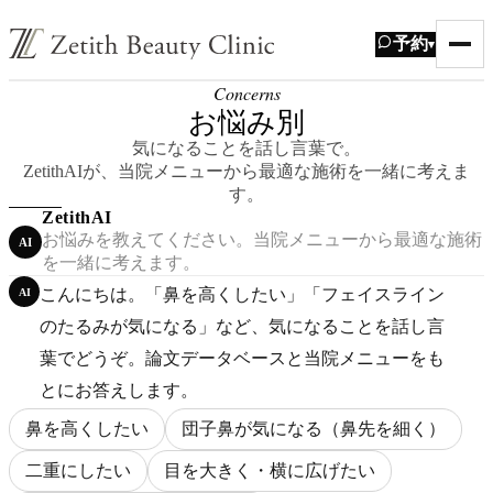
予約
▾
Concerns
お悩み別
気になることを話し言葉で。
ZetithAIが、当院メニューから最適な施術を一緒に考えま
す。
ZetithAI
お悩みを教えてください。当院メニューから最適な施術
AI
を一緒に考えます。
こんにちは。「鼻を高くしたい」「フェイスライン
AI
のたるみが気になる」など、気になることを話し言
葉でどうぞ。論文データベースと当院メニューをも
とにお答えします。
鼻を高くしたい
団子鼻が気になる（鼻先を細く）
二重にしたい
目を大きく・横に広げたい