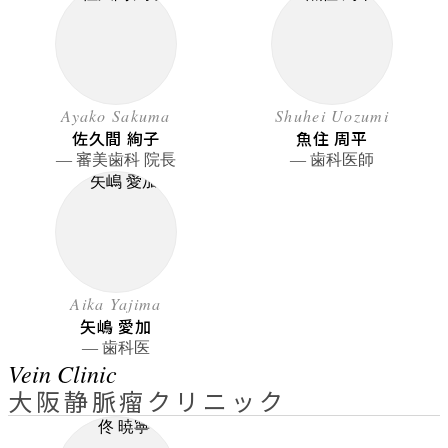
Ayako Sakuma
Shuhei Uozumi
佐久間 絢子
魚住 周平
― 審美歯科 院長
― 歯科医師
Aika Yajima
矢嶋 愛加
― 歯科医
Vein Clinic
大阪静脈瘤クリニック