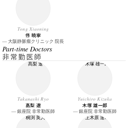
Tong Xiaoning
佟 暁寧
― 大阪静脈瘤クリニック 院長
Part-time Doctors
非常勤医師
Takanashi Ryo
Yuichiro Kizuka
髙梨 遼
木塚 雄一郎
― 銀座院 非常勤医師
― 銀座院 非常勤医師