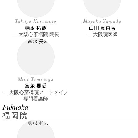
Takuya Kusumoto
Mayuka Yamada
楠本 拓哉
山田 真由香
― 大阪心斎橋院 院長
― 大阪院医師
Mine Tominaga
富永 旻愛
― 大阪心斎橋院アートメイク
専門看護師
Fukuoka
福岡院