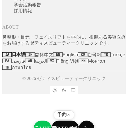
学会活動報告
採用情報
ABOUT
鼻整形・目元・フェイスリフトを中心に、根拠ある美容医療
をお届けするゼティスビューティークリニックです。
日本語
한국어
English
Türkçe
简体中文
JA
ZH
EN
KO
TR
فارسی
العربية
Tiếng Việt
Монгол
FA
AR
VI
MN
ภาษาไทย
TH
© 2026 ゼティスビューティークリニック
予約