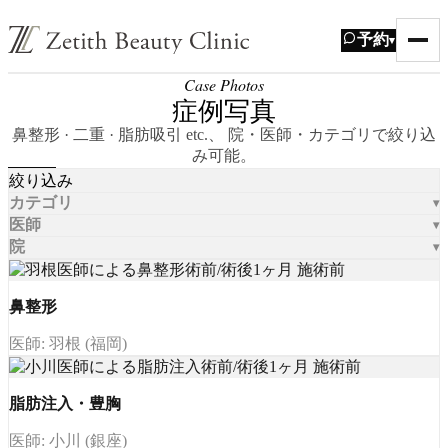
予約
▾
Case Photos
症例写真
鼻整形 · 二重 · 脂肪吸引 etc.、 院・医師・カテゴリで絞り込
み可能。
絞り込み
カテゴリ
医師
院
鼻整形
医師: 羽根 (福岡)
脂肪注入・豊胸
医師: 小川 (銀座)